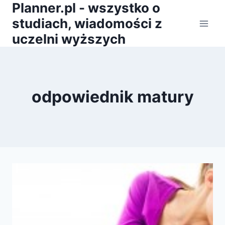
Planner.pl - wszystko o
Przejdź
do
studiach, wiadomości z
treści
uczelni wyższych
odpowiednik matury